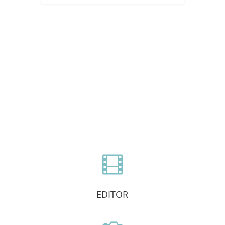

EDITOR