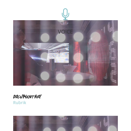

VOICE
documentary
Rubrik